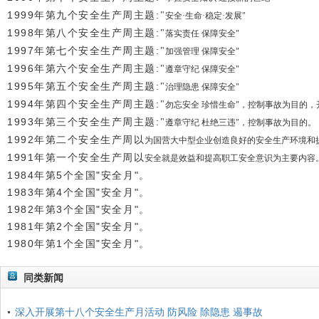
1999
年第九个安全生产周主题
:
"
安全
·
生命
·
稳定
·
发展
"
1998
年第八个安全生产周主题
:
"
落实责任 保障安全
"
1997
年第七个安全生产周主题
:
"
加强管理 保障安全
"
1996
年第六个安全生产周主题
:
"
遵章守纪 保障安全
"
1995
年第五个安全生产周主题
:
"
治理隐患 保障安全
"
1994
年第四个安全生产周主题
:
"
勿忘安全 珍惜生命
"
，控制事故为目的，
1993
年第三个安全生产周主题
:
"
遵章守纪 杜绝三违
"
，控制事故为目的。
1992
年第二个安全生产周以
为国营大中型企业创造良好的安全生产环境和
1991
年第一个安全生产周以
安全就是效益和提高职工安全意识
为主要内容
1984
年第
5
个全国
"
安全月
"
。
1983
年第
4
个全国
"
安全月
"
。
1982
年第
3
个全国
"
安全月
"
。
1981
年第
2
个全国
"
安全月
"
。
1980
年第
1
个全国
"
安全月
"
。
同类新闻
深入开展第十八个安全生产月活动 防风险 除隐患 遏事故