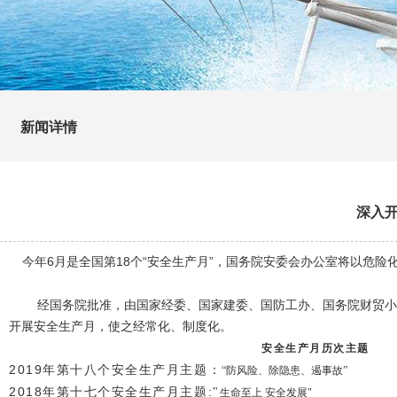
新闻详情
深入开
今年
6
月是全国第
18
个
“
安全生产月
”
，国务院安委会办公室将以危险
经国务院批准，由国家经委、国家建委、国防工办、国务院财贸小
开展安全生产月，使之经常化、制度化。
安全生产月历次主题
2019
年第十八个安全生产月主题：
“
防风险、除隐患、遏事故
”
2018
年第十七个安全生产月主题
:
"
生命至上 安全发展
"