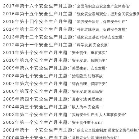
2017
年第十六个安全生产月主题
:
"
全面落实企业安全生产主体责任
"
2016
年第十五个安全生产月主题
:
"
强化安全发展观念，提升全民安全素
2015
年第十四个安全生产月主题
:
"
加强安全法治，保障安全生产
"
2014
年第十三个安全生产月主题
:
"
强化红线意识、促进安全发展
"
2013
年第十二个安全生产月主题
:
"
强化安全基础 推动安全发展
"
2012
年第十一个安全生产月主题
:
"
科学发展 安全发展
"
2011
年第十个安全生产月主题
:
"
安全责任、重在落实
"
2010
年第九个安全生产月主题
:
"
安全发展、预防为主
"
2009
年第八个安全生产月主题
:
"
关爱生命、安全发展
"
2008
年第七个安全生产月主题
:
"
治理隐患 防范事故
"
2007
年第六个安全生产月主题
:
"
综合治理、保障平安
"
2006
年第五个安全生产月主题
:
"
安全发展 国泰民安
"
2005
年第四个安全生产月主题
:
"
遵章守法 关爱生命
"
2004
年第三个安全生产月主题
:
"
以人为本 安全第一
"
2003
年第二个安全生产月主题
:
"
实施安全生产法 人人事事保安全
"
2002
年第一个安全生产月主题
:
"
安全责任重于泰山
"
2001
年第十一个安全生产周主题
:
"
落实安全规章制度 强化安全防范措施
"
2000
年第十个安全生产周主题
:
"
掌握安全知识 迎接新的世纪
"